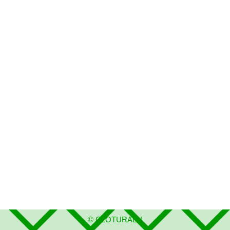
©
CLOTURALU