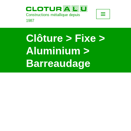
Constructions métallique depuis
Aller
1987
au
contenu
Clôture > Fixe >
Aluminium >
Barreaudage