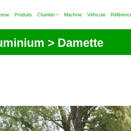
prise
Produits
Chantier
Machine
Véhicule
Référenc
luminium > Damette