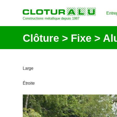
Entre
Aller
Constructions métallique depuis 1987
au
contenu
Clôture > Fixe > A
Large
Étroite