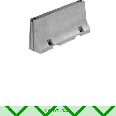
©
CLOTURALU